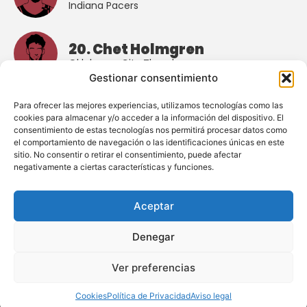
Indiana Pacers
20. Chet Holmgren
Oklahoma City Thunder
Gestionar consentimiento
Para ofrecer las mejores experiencias, utilizamos tecnologías como las
cookies para almacenar y/o acceder a la información del dispositivo. El
consentimiento de estas tecnologías nos permitirá procesar datos como
el comportamiento de navegación o las identificaciones únicas en este
sitio. No consentir o retirar el consentimiento, puede afectar
negativamente a ciertas características y funciones.
Enlaces de interés
Aceptar
Política De Privacidad
Aviso Legal
Denegar
Cookies
Ver preferencias
Cookies
Política de Privacidad
Aviso legal
PodcastMassiveball™, todos los derechos reservados.