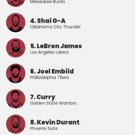
Milwaukee Bucks
4. Shai G-A
Oklahoma City Thunder
5. LeBron James
Los Angeles Lakers
6. Joel Embiid
Philladelphia 76ers
7. Curry
Golden State Warriors
8. Kevin Durant
Phoenix Suns