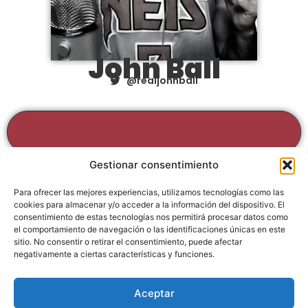
John Ball
@realjohnball
MASSIVE REFERENCE
: historia, data, y
celebrities
Gestionar consentimiento
Para ofrecer las mejores experiencias, utilizamos tecnologías como las
cookies para almacenar y/o acceder a la información del dispositivo. El
consentimiento de estas tecnologías nos permitirá procesar datos como
el comportamiento de navegación o las identificaciones únicas en este
sitio. No consentir o retirar el consentimiento, puede afectar
negativamente a ciertas características y funciones.
Enlaces de interés
Aceptar
Política De Privacidad