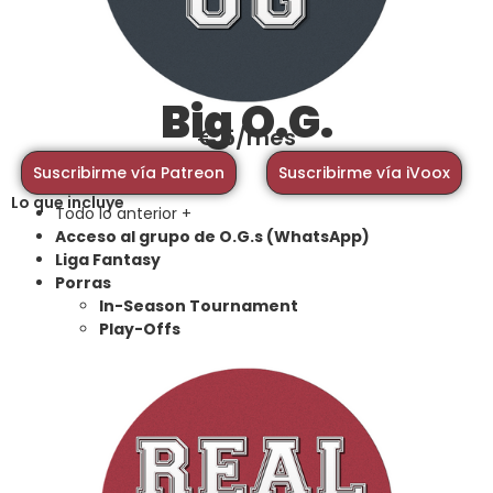
Big O.G.
€ 5/mes
Suscribirme vía Patreon
Suscribirme vía iVoox
Lo que incluye
Todo lo anterior +
Acceso al grupo de O.G.s (WhatsApp)
Liga Fantasy
Porras
In-Season Tournament
Play-Offs