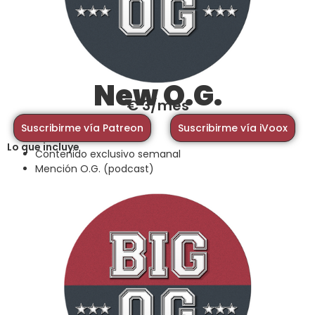
New O.G.
€ 3/mes
Suscribirme vía Patreon
Suscribirme vía iVoox
Lo que incluye
Contenido exclusivo semanal
Mención O.G. (podcast)