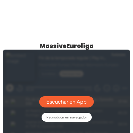
MassiveEuroliga