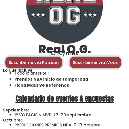
Real O.G.
€ 10/mes
Suscribirme vía Patreon
Suscribirme vía iVoox
Lo que incluye
Todo lo anterior +
Premios NBA inicio de temporada
Ficha Massive Reference
Calendario de eventos & encuestas
Septiembre:
1ª VOTACIÓN MVP: 23-29 septiembre
Octubre:
PREDICCIONES PREMIOS NBA: 7-13 octubre